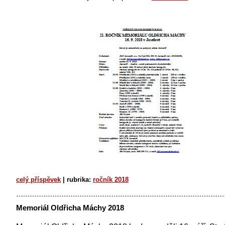
celý příspěvek
|
rubrika:
ročník 2018
Memoriál Oldřicha Máchy 2018