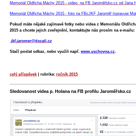
Memoriál Oldřicha Máchy 2015 - video na FB Jaroměřsko.cz od Jana 
Memoriál Oldřicha Máchy 2015 - foto na FBcJKF Jaroměř (spravuje Ma
Pokud máte nějaké zajímavé fotky nebo videa z Memoriálu Oldřic
2015 a chcete jejich zveřejnění, kontaktujte nás prosím na e-mailu:
jkf.jaromer@tiscali.cz
Stačí poslat odkaz, nebo využít např.
www.uschovna.cz
.
celý příspěvek
|
rubrika:
ročník 2015
Sledovanost videa p. Holana na FB profilu Jaroměřsko.cz