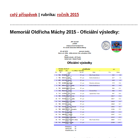
celý příspěvek
|
rubrika:
ročník 2015
Memoriál Oldřicha Máchy 2015 - Oficiální výsledky: