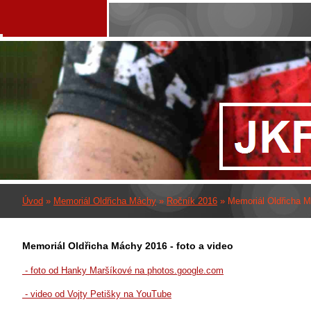
Úvod
»
Memoriál Oldřicha Máchy
»
Ročník 2016
»
Memoriál Oldřicha M
Memoriál Oldřicha Máchy 2016 - foto a video
- foto od Hanky Maršíkové na photos.google.com
- video od Vojty Petišky na YouTube